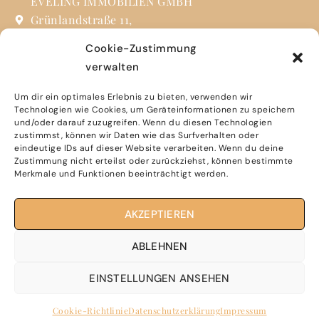
EVELING IMMOBILIEN GMBH
Grünlandstraße 11,
85630 Grasbrunn
Cookie-Zustimmung
verwalten
info@eveling.de
+49 (0) 89 31 90 24 73
Um dir ein optimales Erlebnis zu bieten, verwenden wir
Technologien wie Cookies, um Geräteinformationen zu speichern
und/oder darauf zuzugreifen. Wenn du diesen Technologien
Sie finden uns auch auf Social Media
zustimmst, können wir Daten wie das Surfverhalten oder
eindeutige IDs auf dieser Website verarbeiten. Wenn du deine
Zustimmung nicht erteilst oder zurückziehst, können bestimmte
Merkmale und Funktionen beeinträchtigt werden.
Impressum
AKZEPTIEREN
Dateschutzerklärung
ABLEHNEN
EINSTELLUNGEN ANSEHEN
Erstellt von Maklermittel.de
©2023
Cookie-Richtlinie
Datenschutzerklärung
Impressum