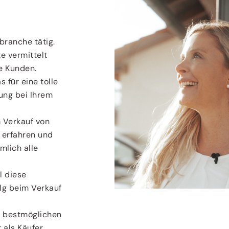
branche tätig.
e vermittelt
e Kunden.
s für eine tolle
ung bei Ihrem
m Verkauf von
 erfahren und
mlich alle
l diese
lg beim Verkauf
m bestmöglichen
 als Käufer.