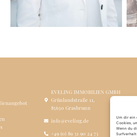
EVELING IMMOBILIEN GMBH
Grünlandstraße 11,
lienangebot
85630 Grasbrunn
Um dir ein
en
info@eveling.de
Cookies, u
s
Wenn du di
+49 (0) 89 31 90 24 73
t
Surfverhal