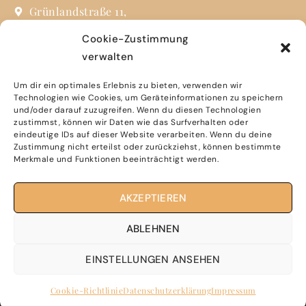
Grünlandstraße 11,
85630 Grasbrunn
Cookie-Zustimmung
verwalten
info@eveling.de
+49 (0) 89 31 90 24 73
Um dir ein optimales Erlebnis zu bieten, verwenden wir
Technologien wie Cookies, um Geräteinformationen zu speichern
und/oder darauf zuzugreifen. Wenn du diesen Technologien
Sie finden uns auch auf Social Media
zustimmst, können wir Daten wie das Surfverhalten oder
eindeutige IDs auf dieser Website verarbeiten. Wenn du deine
Zustimmung nicht erteilst oder zurückziehst, können bestimmte
Merkmale und Funktionen beeinträchtigt werden.
Impressum
AKZEPTIEREN
Dateschutzerklärung
ABLEHNEN
EINSTELLUNGEN ANSEHEN
Erstellt von Maklermittel.de
©2023
Cookie-Richtlinie
Datenschutzerklärung
Impressum