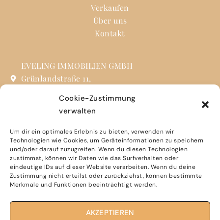
Verkaufen
Über uns
Kontakt
EVELING IMMOBILIEN GMBH
Grünlandstraße 11,
85630 Grasbrunn
Cookie-Zustimmung
verwalten
info@eveling.de
+49 (0) 89 31 90 24 73
Um dir ein optimales Erlebnis zu bieten, verwenden wir
Technologien wie Cookies, um Geräteinformationen zu speichern
und/oder darauf zuzugreifen. Wenn du diesen Technologien
Sie finden uns auch auf Social Media
zustimmst, können wir Daten wie das Surfverhalten oder
eindeutige IDs auf dieser Website verarbeiten. Wenn du deine
Zustimmung nicht erteilst oder zurückziehst, können bestimmte
Merkmale und Funktionen beeinträchtigt werden.
Impressum
AKZEPTIEREN