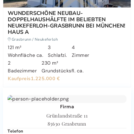
WUNDERSCHÖNE NEUBAU-
DOPPELHAUSHÄLFTE IM BELIEBTEN
NEUKEFERLOH-GRASBRUNN BEI MÜNCHEN!
HAUS A
Grasbrunn / Neukeferloh
121 m²
3
4
Wohnfläche ca.
Schlafzi.
Zimmer
2
230 m²
Badezimmer
Grundstücksfl. ca.
Kaufpreis
1.225.000 €
Firma
Grünlandstraße 11
85630 Grasbrunn
Telefon