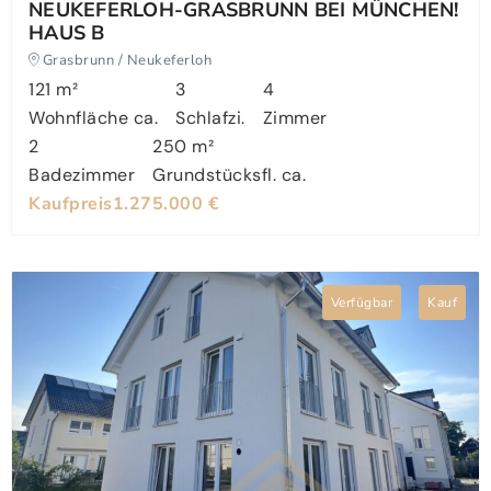
NEUKEFERLOH-GRASBRUNN BEI MÜNCHEN!
HAUS B
Grasbrunn / Neukeferloh
121 m²
3
4
Wohnfläche ca.
Schlafzi.
Zimmer
2
250 m²
Badezimmer
Grundstücksfl. ca.
Kaufpreis
1.275.000 €
Verfügbar
Kauf