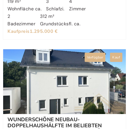
119 m²
3
4
Wohnfläche ca.
Schlafzi.
Zimmer
2
312 m²
Badezimmer
Grundstücksfl. ca.
Kaufpreis
1.295.000 €
Verfügbar
Kauf
WUNDERSCHÖNE NEUBAU-
DOPPELHAUSHÄLFTE IM BELIEBTEN