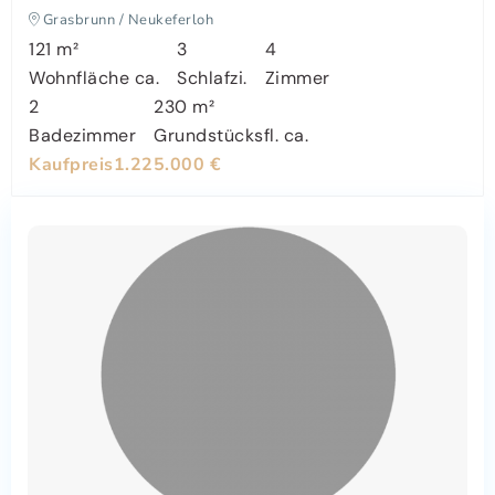
Grasbrunn / Neukeferloh
121 m²
3
4
Wohnfläche ca.
Schlafzi.
Zimmer
2
230 m²
Badezimmer
Grundstücksfl. ca.
Kaufpreis
1.225.000 €