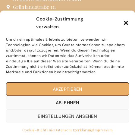
Grünlandstraße 11,
85630 Grasbrunn
Cookie-Zustimmung
verwalten
info@eveling.de
+49 (0) 89 31 90 24 73
Um dir ein optimales Erlebnis zu bieten, verwenden wir
Technologien wie Cookies, um Geräteinformationen zu speichern
und/oder darauf zuzugreifen. Wenn du diesen Technologien
Sie finden uns auch auf Social Media
zustimmst, können wir Daten wie das Surfverhalten oder
eindeutige IDs auf dieser Website verarbeiten. Wenn du deine
Zustimmung nicht erteilst oder zurückziehst, können bestimmte
Merkmale und Funktionen beeinträchtigt werden.
Impressum
AKZEPTIEREN
Dateschutzerklärung
ABLEHNEN
EINSTELLUNGEN ANSEHEN
Erstellt von Maklermittel.de
©2023
Cookie-Richtlinie
Datenschutzerklärung
Impressum