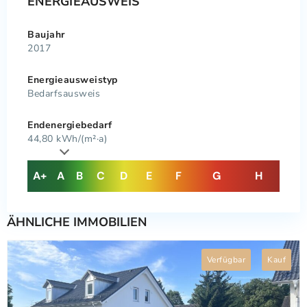
ENERGIEAUSWEIS
Baujahr
2017
Energie­ausweistyp
Bedarfsausweis
Endenergiebedarf
44,80 kWh/(m²·a)
A+
A
B
C
D
E
F
G
H
ÄHNLICHE IMMOBILIEN
Verfügbar
Kauf