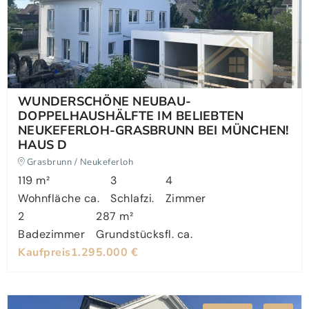
WUNDERSCHÖNE NEUBAU-
DOPPELHAUSHÄLFTE IM BELIEBTEN
NEUKEFERLOH-GRASBRUNN BEI MÜNCHEN!
HAUS D
Grasbrunn / Neukeferloh
119 m²
3
4
Wohnfläche ca.
Schlafzi.
Zimmer
2
287 m²
Badezimmer
Grundstücksfl. ca.
Kaufpreis
1.295.000 €